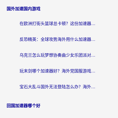
国外加速国内游戏
在欧洲打街头篮球总卡顿？这份加速器选择指南帮你解决延迟难题
反恐精英：全球攻势海外用什么加速器登录？海外党国服游戏畅玩指南
乌克兰怎么玩梦想协奏曲少女乐团派对？海外党国服游戏加速全攻略（附欧洲重生细胞荒野行动不卡技巧）
玩末剑哪个加速器好？海外党国服游戏畅玩终极指南（附3款热门游戏实测）
宝石大乱斗国外无法登陆怎么办？海外玩家专属加速指南（附穿越火线原野传说解决方案）
回国加速器哪个好