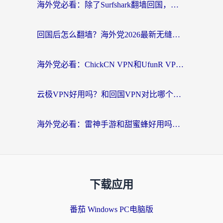
海外党必看：除了Surfshark翻墙回国，这些加速器选择技巧你真的懂吗？
回国后怎么翻墙？海外党2026最新无缝访问国内资源全攻略（附对比实测）
海外党必看：ChickCN VPN和UfunR VPN对比哪个回国效果更好？附实用选择指南
云极VPN好用吗？和回国VPN对比哪个回国效果更好？海外党亲测避坑指南
海外党必看：雷神手游和甜蜜蜂好用吗？3步选对回国加速器无缝刷国内资源
下载应用
番茄 Windows PC电脑版