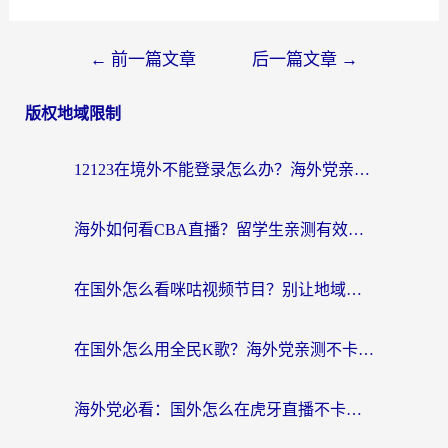
←
前一篇文章
后一篇文章
→
版权地域限制
12123在境外不能登录怎么办？海外党亲测有效的回国加速方案
海外如何看CBA直播？留学生亲测有效的体育赛事观看指南
在国外怎么看咪咕视频节目？别让地域限制挡住你的追剧自由
在国外怎么用全民K歌？海外党亲测不卡顿的回国加速秘籍
海外党必看：国外怎么在虎牙直播不卡顿？附腾讯视频网易云音乐解决方案