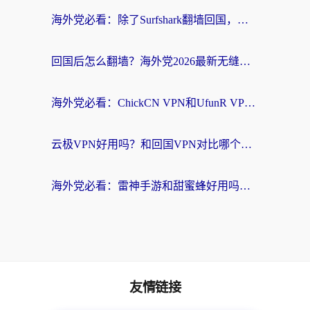
海外党必看：除了Surfshark翻墙回国，这些加速器选择技巧你真的懂吗？
回国后怎么翻墙？海外党2026最新无缝访问国内资源全攻略（附对比实测）
海外党必看：ChickCN VPN和UfunR VPN对比哪个回国效果更好？附实用选择指南
云极VPN好用吗？和回国VPN对比哪个回国效果更好？海外党亲测避坑指南
海外党必看：雷神手游和甜蜜蜂好用吗？3步选对回国加速器无缝刷国内资源
友情链接