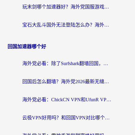
玩末剑哪个加速器好？海外党国服游戏畅玩终极指南（附3款热门游戏实测）
宝石大乱斗国外无法登陆怎么办？海外玩家专属加速指南（附穿越火线原野传说解决方案）
回国加速器哪个好
海外党必看：除了Surfshark翻墙回国，这些加速器选择技巧你真的懂吗？
回国后怎么翻墙？海外党2026最新无缝访问国内资源全攻略（附对比实测）
海外党必看：ChickCN VPN和UfunR VPN对比哪个回国效果更好？附实用选择指南
云极VPN好用吗？和回国VPN对比哪个回国效果更好？海外党亲测避坑指南