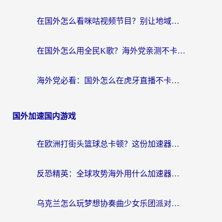
在国外怎么看咪咕视频节目？别让地域限制挡住你的追剧自由
在国外怎么用全民K歌？海外党亲测不卡顿的回国加速秘籍
海外党必看：国外怎么在虎牙直播不卡顿？附腾讯视频网易云音乐解决方案
国外加速国内游戏
在欧洲打街头篮球总卡顿？这份加速器选择指南帮你解决延迟难题
反恐精英：全球攻势海外用什么加速器登录？海外党国服游戏畅玩指南
乌克兰怎么玩梦想协奏曲少女乐团派对？海外党国服游戏加速全攻略（附欧洲重生细胞荒野行动不卡技巧）