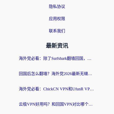
隐私协议
应用权限
联系我们
最新资讯
海外党必看：除了Surfshark翻墙回国，这些加速器选择技巧你真的懂吗？
回国后怎么翻墙？海外党2026最新无缝访问国内资源全攻略（附对比实测）
海外党必看：ChickCN VPN和UfunR VPN对比哪个回国效果更好？附实用选择指南
云极VPN好用吗？和回国VPN对比哪个回国效果更好？海外党亲测避坑指南