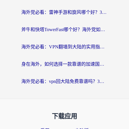
海外党必看：雷神手游和旋风哪个好？3分钟选对回国加速器，无缝刷国内剧玩游戏
斧牛和快塔TowerFast哪个好？海外党如何选对回国加速器
海外党必看：VPN翻墙到大陆的实用指南——从看CCTV5到选加速器，一篇全搞定
身在海外，如何选择一款靠谱的加速国内网络的加速器？
海外党必看：vpn回大陆免费靠谱吗？3步选对加速器实现无缝刷国内资源
下载应用