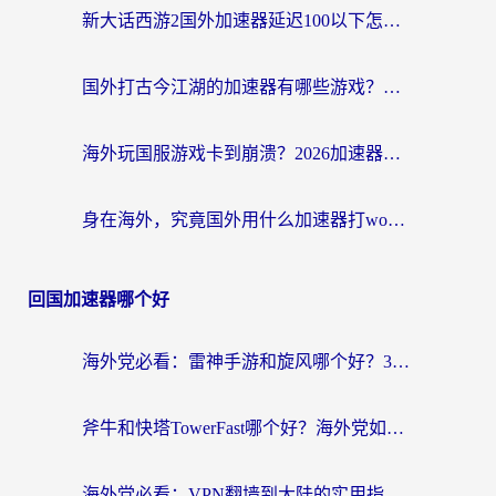
新大话西游2国外加速器延迟100以下怎么办？海外党实测有效的低延迟指南
国外打古今江湖的加速器有哪些游戏？一个海外玩家的终极选择指南
海外玩国服游戏卡到崩溃？2026加速器免费推荐+实用指南（亲测有效）
身在海外，究竟国外用什么加速器打wow好？
回国加速器哪个好
海外党必看：雷神手游和旋风哪个好？3分钟选对回国加速器，无缝刷国内剧玩游戏
斧牛和快塔TowerFast哪个好？海外党如何选对回国加速器
海外党必看：VPN翻墙到大陆的实用指南——从看CCTV5到选加速器，一篇全搞定