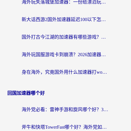
海外玩失落城堡加速器：一份给漂泊玩家的网络自救指南
新大话西游2国外加速器延迟100以下怎么办？海外党实测有效的低延迟指南
国外打古今江湖的加速器有哪些游戏？一个海外玩家的终极选择指南
海外玩国服游戏卡到崩溃？2026加速器免费推荐+实用指南（亲测有效）
身在海外，究竟国外用什么加速器打wow好？
回国加速器哪个好
海外党必看：雷神手游和旋风哪个好？3分钟选对回国加速器，无缝刷国内剧玩游戏
斧牛和快塔TowerFast哪个好？海外党如何选对回国加速器