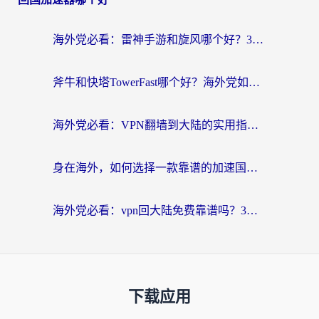
海外党必看：雷神手游和旋风哪个好？3分钟选对回国加速器，无缝刷国内剧玩游戏
斧牛和快塔TowerFast哪个好？海外党如何选对回国加速器
海外党必看：VPN翻墙到大陆的实用指南——从看CCTV5到选加速器，一篇全搞定
身在海外，如何选择一款靠谱的加速国内网络的加速器？
海外党必看：vpn回大陆免费靠谱吗？3步选对加速器实现无缝刷国内资源
下载应用