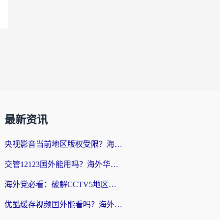
最新资讯
央视影音当前地区版权受限？海外党追剧看片的终极解决方案来了
交管12123国外能用吗？海外华人亲测有效的回国加速器选择指南
海外党必看：破解CCTV5地区限制，这样看欧洲杯奥运直播才够爽！
优酷缓存视频国外能看吗？海外党追剧看片的终极解决方案来了