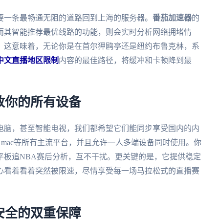
要一条最畅通无阻的道路回到上海的服务器。
番茄加速器
的
而其智能推荐最优线路的功能，则会实时分析网络拥堵情
。这意味着，无论你是在首尔狎鸥亭还是纽约布鲁克林，系
中文直播地区限制
内容的最佳路径，将缓冲和卡顿降到最
放你的所有设备
电脑，甚至智能电视，我们都希望它们能同步享受国内的内
ndows、mac等所有主流平台，并且允许一人多端设备同时使用。你
平板追NBA赛后分析，互不干扰。更关键的是，它提供稳定
心看着看着突然被限速，尽情享受每一场马拉松式的直播赛
安全的双重保障