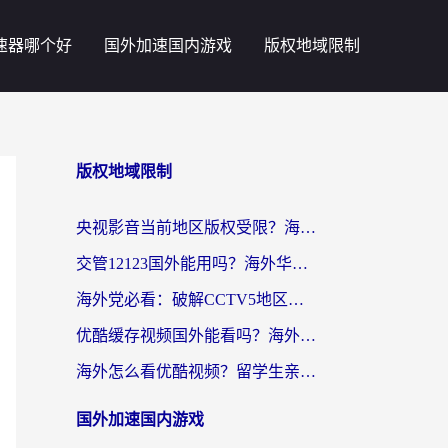
速器哪个好
国外加速国内游戏
版权地域限制
版权地域限制
央视影音当前地区版权受限？海外党追剧看片的终极解决方案来了
交管12123国外能用吗？海外华人亲测有效的回国加速器选择指南
海外党必看：破解CCTV5地区限制，这样看欧洲杯奥运直播才够爽！
优酷缓存视频国外能看吗？海外党追剧看片的终极解决方案来了
海外怎么看优酷视频？留学生亲测有效的回国加速器选择指南
国外加速国内游戏