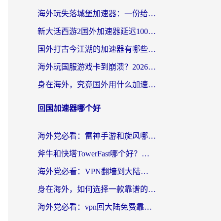
海外玩失落城堡加速器：一份给漂泊玩家的网络自救指南
新大话西游2国外加速器延迟100以下怎么办？海外党实测有效的低延迟指南
国外打古今江湖的加速器有哪些游戏？一个海外玩家的终极选择指南
海外玩国服游戏卡到崩溃？2026加速器免费推荐+实用指南（亲测有效）
身在海外，究竟国外用什么加速器打wow好？
回国加速器哪个好
海外党必看：雷神手游和旋风哪个好？3分钟选对回国加速器，无缝刷国内剧玩游戏
斧牛和快塔TowerFast哪个好？海外党如何选对回国加速器
海外党必看：VPN翻墙到大陆的实用指南——从看CCTV5到选加速器，一篇全搞定
身在海外，如何选择一款靠谱的加速国内网络的加速器？
海外党必看：vpn回大陆免费靠谱吗？3步选对加速器实现无缝刷国内资源