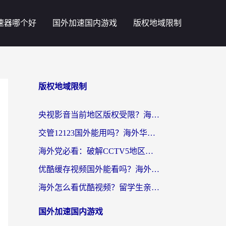
速器哪个好
国外加速国内游戏
版权地域限制
版权地域限制
央视影音当前地区版权受限？海外党追剧看片的终极解决方案来了
交管12123国外能用吗？海外华人亲测有效的回国加速器选择指南
海外党必看：破解CCTV5地区限制，这样看欧洲杯奥运直播才够爽！
优酷缓存视频国外能看吗？海外党追剧看片的终极解决方案来了
海外怎么看优酷视频？留学生亲测有效的回国加速器选择指南
国外加速国内游戏