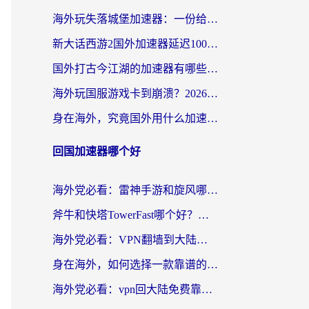
海外玩失落城堡加速器：一份给漂泊玩家的网络自救指南
新大话西游2国外加速器延迟100以下怎么办？海外党实测有效的低延迟指南
国外打古今江湖的加速器有哪些游戏？一个海外玩家的终极选择指南
海外玩国服游戏卡到崩溃？2026加速器免费推荐+实用指南（亲测有效）
身在海外，究竟国外用什么加速器打wow好？
回国加速器哪个好
海外党必看：雷神手游和旋风哪个好？3分钟选对回国加速器，无缝刷国内剧玩游戏
斧牛和快塔TowerFast哪个好？海外党如何选对回国加速器
海外党必看：VPN翻墙到大陆的实用指南——从看CCTV5到选加速器，一篇全搞定
身在海外，如何选择一款靠谱的加速国内网络的加速器？
海外党必看：vpn回大陆免费靠谱吗？3步选对加速器实现无缝刷国内资源