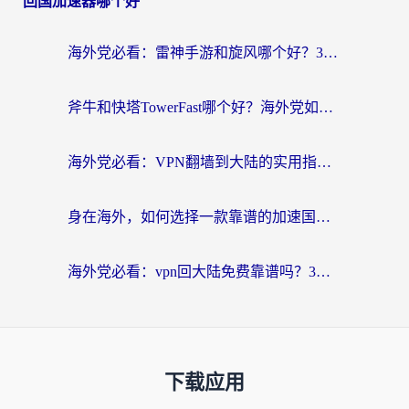
回国加速器哪个好
海外党必看：雷神手游和旋风哪个好？3分钟选对回国加速器，无缝刷国内剧玩游戏
斧牛和快塔TowerFast哪个好？海外党如何选对回国加速器
海外党必看：VPN翻墙到大陆的实用指南——从看CCTV5到选加速器，一篇全搞定
身在海外，如何选择一款靠谱的加速国内网络的加速器？
海外党必看：vpn回大陆免费靠谱吗？3步选对加速器实现无缝刷国内资源
下载应用