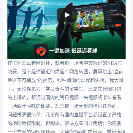
在海外怎么看欧洲杯，或者追一场有中文解说的NBA总
决赛，是不是你最近的烦恼？网络转圈，屏幕跳出“当前
地区不可播放”的提示，那种瞬间的烦躁和失落，我太懂
了。无论你是为了学业奋斗的留学生，还是在异国打拼
的上班族，想通过国内的腾讯视频、央视频或者抖音看
一场原汁原味的比赛，却总被一堵无形的墙挡在外面。
问题根源很简单：几乎所有国内直播平台都设置了严格
的地区版权限制。但别急，解决方案同样明确：你需要
一个靠谱的回国加速器，来帮你“穿越”这堵墙，重新连接