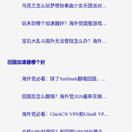
乌克兰怎么玩梦想协奏曲少女乐团派对？海外党国服游戏加速全攻略（附欧洲重生细胞荒野行动不卡技巧）
玩末剑哪个加速器好？海外党国服游戏畅玩终极指南（附3款热门游戏实测）
宝石大乱斗国外无法登陆怎么办？海外玩家专属加速指南（附穿越火线原野传说解决方案）
回国加速器哪个好
海外党必看：除了Surfshark翻墙回国，这些加速器选择技巧你真的懂吗？
回国后怎么翻墙？海外党2026最新无缝访问国内资源全攻略（附对比实测）
海外党必看：ChickCN VPN和UfunR VPN对比哪个回国效果更好？附实用选择指南
云极VPN好用吗？和回国VPN对比哪个回国效果更好？海外党亲测避坑指南