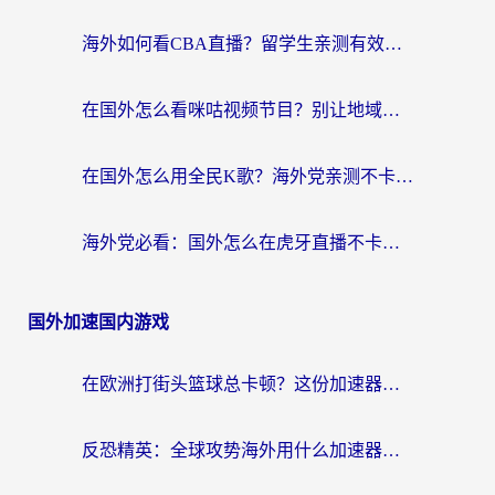
海外如何看CBA直播？留学生亲测有效的体育赛事观看指南
在国外怎么看咪咕视频节目？别让地域限制挡住你的追剧自由
在国外怎么用全民K歌？海外党亲测不卡顿的回国加速秘籍
海外党必看：国外怎么在虎牙直播不卡顿？附腾讯视频网易云音乐解决方案
国外加速国内游戏
在欧洲打街头篮球总卡顿？这份加速器选择指南帮你解决延迟难题
反恐精英：全球攻势海外用什么加速器登录？海外党国服游戏畅玩指南