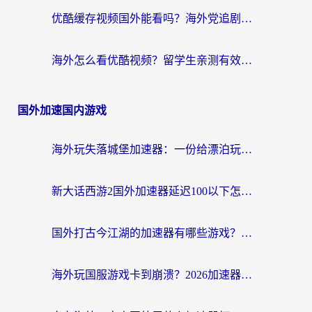
优酷缓存视频国外能看吗？海外党追剧看片的终极解决方案来了
海外怎么看优酷视频？留学生亲测有效的回国加速器选择指南
国外加速国内游戏
海外玩失落城堡加速器：一份给漂泊玩家的网络自救指南
新大话西游2国外加速器延迟100以下怎么办？海外党实测有效的低延迟指南
国外打古今江湖的加速器有哪些游戏？一个海外玩家的终极选择指南
海外玩国服游戏卡到崩溃？2026加速器免费推荐+实用指南（亲测有效）