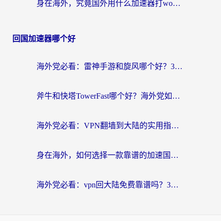
身在海外，究竟国外用什么加速器打wow好？
回国加速器哪个好
海外党必看：雷神手游和旋风哪个好？3分钟选对回国加速器，无缝刷国内剧玩游戏
斧牛和快塔TowerFast哪个好？海外党如何选对回国加速器
海外党必看：VPN翻墙到大陆的实用指南——从看CCTV5到选加速器，一篇全搞定
身在海外，如何选择一款靠谱的加速国内网络的加速器？
海外党必看：vpn回大陆免费靠谱吗？3步选对加速器实现无缝刷国内资源