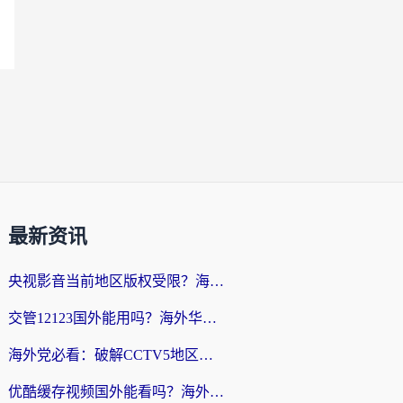
最新资讯
央视影音当前地区版权受限？海外党追剧看片的终极解决方案来了
交管12123国外能用吗？海外华人亲测有效的回国加速器选择指南
海外党必看：破解CCTV5地区限制，这样看欧洲杯奥运直播才够爽！
优酷缓存视频国外能看吗？海外党追剧看片的终极解决方案来了