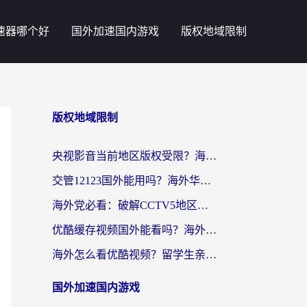
速器哪个好
国外加速国内游戏
版权地域限制
版权地域限制
央视影音当前地区版权受限？海外党追剧看片的终极解决方案来了
交管12123国外能用吗？海外华人亲测有效的回国加速器选择指南
海外党必看：破解CCTV5地区限制，这样看欧洲杯奥运直播才够爽！
优酷缓存视频国外能看吗？海外党追剧看片的终极解决方案来了
海外怎么看优酷视频？留学生亲测有效的回国加速器选择指南
国外加速国内游戏