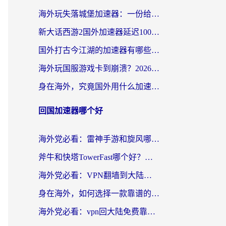
海外玩失落城堡加速器：一份给漂泊玩家的网络自救指南
新大话西游2国外加速器延迟100以下怎么办？海外党实测有效的低延迟指南
国外打古今江湖的加速器有哪些游戏？一个海外玩家的终极选择指南
海外玩国服游戏卡到崩溃？2026加速器免费推荐+实用指南（亲测有效）
身在海外，究竟国外用什么加速器打wow好？
回国加速器哪个好
海外党必看：雷神手游和旋风哪个好？3分钟选对回国加速器，无缝刷国内剧玩游戏
斧牛和快塔TowerFast哪个好？海外党如何选对回国加速器
海外党必看：VPN翻墙到大陆的实用指南——从看CCTV5到选加速器，一篇全搞定
身在海外，如何选择一款靠谱的加速国内网络的加速器？
海外党必看：vpn回大陆免费靠谱吗？3步选对加速器实现无缝刷国内资源