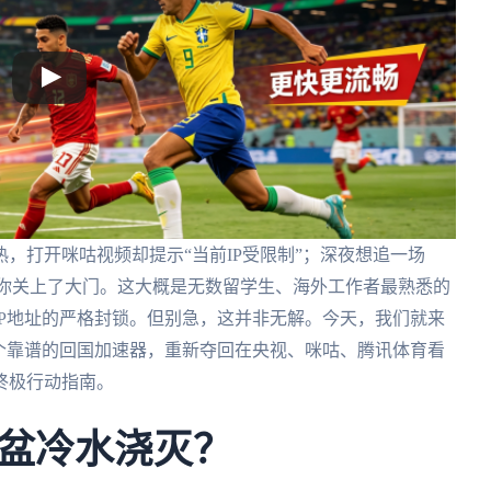
，打开咪咕视频却提示“当前IP受限制”；深夜想追一场
对你关上了大门。这大概是无数留学生、海外工作者最熟悉的
P地址的严格封锁。但别急，这并非无解。今天，我们就来
个靠谱的回国加速器，重新夺回在央视、咪咕、腾讯体育看
终极行动指南。
盆冷水浇灭？