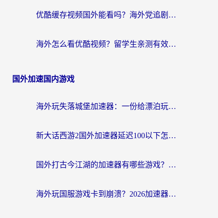
优酷缓存视频国外能看吗？海外党追剧看片的终极解决方案来了
海外怎么看优酷视频？留学生亲测有效的回国加速器选择指南
国外加速国内游戏
海外玩失落城堡加速器：一份给漂泊玩家的网络自救指南
新大话西游2国外加速器延迟100以下怎么办？海外党实测有效的低延迟指南
国外打古今江湖的加速器有哪些游戏？一个海外玩家的终极选择指南
海外玩国服游戏卡到崩溃？2026加速器免费推荐+实用指南（亲测有效）