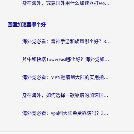
身在海外，究竟国外用什么加速器打wow好？
回国加速器哪个好
海外党必看：雷神手游和旋风哪个好？3分钟选对回国加速器，无缝刷国内剧玩游戏
斧牛和快塔TowerFast哪个好？海外党如何选对回国加速器
海外党必看：VPN翻墙到大陆的实用指南——从看CCTV5到选加速器，一篇全搞定
身在海外，如何选择一款靠谱的加速国内网络的加速器？
海外党必看：vpn回大陆免费靠谱吗？3步选对加速器实现无缝刷国内资源