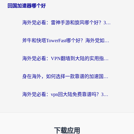
回国加速器哪个好
海外党必看：雷神手游和旋风哪个好？3分钟选对回国加速器，无缝刷国内剧玩游戏
斧牛和快塔TowerFast哪个好？海外党如何选对回国加速器
海外党必看：VPN翻墙到大陆的实用指南——从看CCTV5到选加速器，一篇全搞定
身在海外，如何选择一款靠谱的加速国内网络的加速器？
海外党必看：vpn回大陆免费靠谱吗？3步选对加速器实现无缝刷国内资源
下载应用