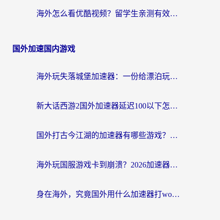
海外怎么看优酷视频？留学生亲测有效的回国加速器选择指南
国外加速国内游戏
海外玩失落城堡加速器：一份给漂泊玩家的网络自救指南
新大话西游2国外加速器延迟100以下怎么办？海外党实测有效的低延迟指南
国外打古今江湖的加速器有哪些游戏？一个海外玩家的终极选择指南
海外玩国服游戏卡到崩溃？2026加速器免费推荐+实用指南（亲测有效）
身在海外，究竟国外用什么加速器打wow好？