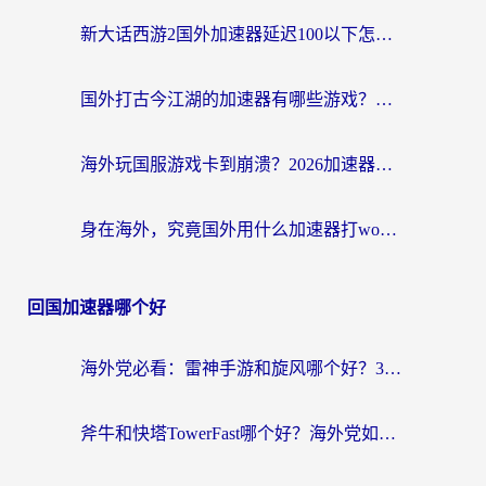
新大话西游2国外加速器延迟100以下怎么办？海外党实测有效的低延迟指南
国外打古今江湖的加速器有哪些游戏？一个海外玩家的终极选择指南
海外玩国服游戏卡到崩溃？2026加速器免费推荐+实用指南（亲测有效）
身在海外，究竟国外用什么加速器打wow好？
回国加速器哪个好
海外党必看：雷神手游和旋风哪个好？3分钟选对回国加速器，无缝刷国内剧玩游戏
斧牛和快塔TowerFast哪个好？海外党如何选对回国加速器