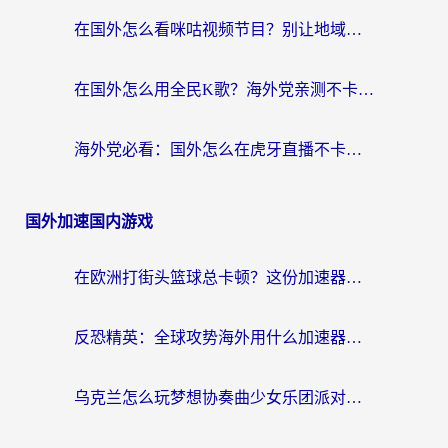
在国外怎么看咪咕视频节目？别让地域限制挡住你的追剧自由
在国外怎么用全民K歌？海外党亲测不卡顿的回国加速秘籍
海外党必看：国外怎么在虎牙直播不卡顿？附腾讯视频网易云音乐解决方案
国外加速国内游戏
在欧洲打街头篮球总卡顿？这份加速器选择指南帮你解决延迟难题
反恐精英：全球攻势海外用什么加速器登录？海外党国服游戏畅玩指南
乌克兰怎么玩梦想协奏曲少女乐团派对？海外党国服游戏加速全攻略（附欧洲重生细胞荒野行动不卡技巧）