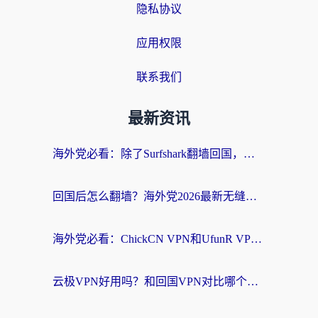
隐私协议
应用权限
联系我们
最新资讯
海外党必看：除了Surfshark翻墙回国，这些加速器选择技巧你真的懂吗？
回国后怎么翻墙？海外党2026最新无缝访问国内资源全攻略（附对比实测）
海外党必看：ChickCN VPN和UfunR VPN对比哪个回国效果更好？附实用选择指南
云极VPN好用吗？和回国VPN对比哪个回国效果更好？海外党亲测避坑指南