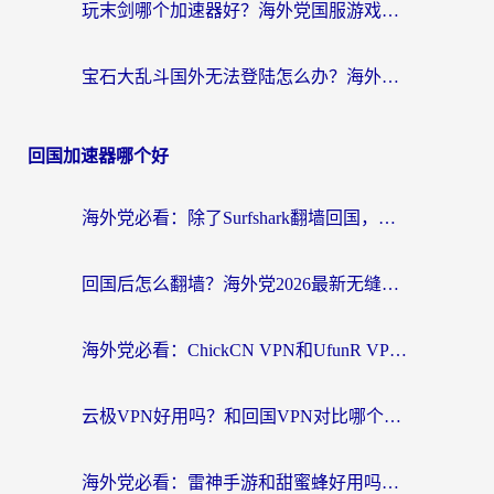
玩末剑哪个加速器好？海外党国服游戏畅玩终极指南（附3款热门游戏实测）
宝石大乱斗国外无法登陆怎么办？海外玩家专属加速指南（附穿越火线原野传说解决方案）
回国加速器哪个好
海外党必看：除了Surfshark翻墙回国，这些加速器选择技巧你真的懂吗？
回国后怎么翻墙？海外党2026最新无缝访问国内资源全攻略（附对比实测）
海外党必看：ChickCN VPN和UfunR VPN对比哪个回国效果更好？附实用选择指南
云极VPN好用吗？和回国VPN对比哪个回国效果更好？海外党亲测避坑指南
海外党必看：雷神手游和甜蜜蜂好用吗？3步选对回国加速器无缝刷国内资源