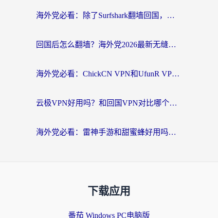
海外党必看：除了Surfshark翻墙回国，这些加速器选择技巧你真的懂吗？
回国后怎么翻墙？海外党2026最新无缝访问国内资源全攻略（附对比实测）
海外党必看：ChickCN VPN和UfunR VPN对比哪个回国效果更好？附实用选择指南
云极VPN好用吗？和回国VPN对比哪个回国效果更好？海外党亲测避坑指南
海外党必看：雷神手游和甜蜜蜂好用吗？3步选对回国加速器无缝刷国内资源
下载应用
番茄 Windows PC电脑版