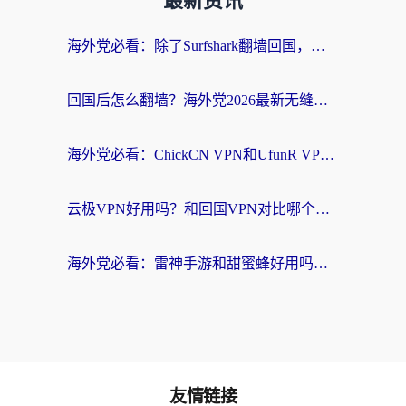
最新资讯
海外党必看：除了Surfshark翻墙回国，这些加速器选择技巧你真的懂吗？
回国后怎么翻墙？海外党2026最新无缝访问国内资源全攻略（附对比实测）
海外党必看：ChickCN VPN和UfunR VPN对比哪个回国效果更好？附实用选择指南
云极VPN好用吗？和回国VPN对比哪个回国效果更好？海外党亲测避坑指南
海外党必看：雷神手游和甜蜜蜂好用吗？3步选对回国加速器无缝刷国内资源
友情链接