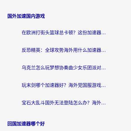
国外加速国内游戏
在欧洲打街头篮球总卡顿？这份加速器选择指南帮你解决延迟难题
反恐精英：全球攻势海外用什么加速器登录？海外党国服游戏畅玩指南
乌克兰怎么玩梦想协奏曲少女乐团派对？海外党国服游戏加速全攻略（附欧洲重生细胞荒野行动不卡技巧）
玩末剑哪个加速器好？海外党国服游戏畅玩终极指南（附3款热门游戏实测）
宝石大乱斗国外无法登陆怎么办？海外玩家专属加速指南（附穿越火线原野传说解决方案）
回国加速器哪个好