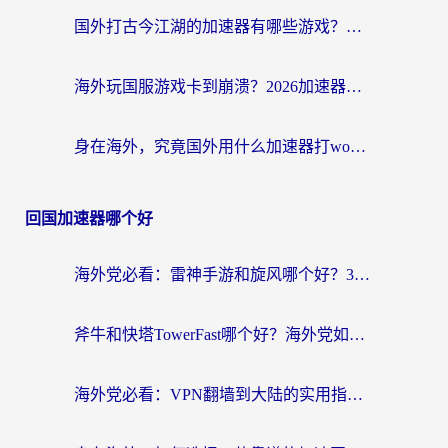
国外打古今江湖的加速器有哪些游戏？一个海外玩家的终极选择指南
海外玩国服游戏卡到崩溃？2026加速器免费推荐+实用指南（亲测有效）
身在海外，究竟国外用什么加速器打wow好？
回国加速器哪个好
海外党必看：雷神手游和旋风哪个好？3分钟选对回国加速器，无缝刷国内剧玩游戏
斧牛和快塔TowerFast哪个好？海外党如何选对回国加速器
海外党必看：VPN翻墙到大陆的实用指南——从看CCTV5到选加速器，一篇全搞定