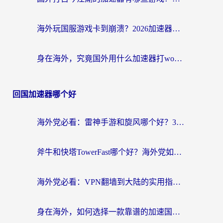
海外玩国服游戏卡到崩溃？2026加速器免费推荐+实用指南（亲测有效）
身在海外，究竟国外用什么加速器打wow好？
回国加速器哪个好
海外党必看：雷神手游和旋风哪个好？3分钟选对回国加速器，无缝刷国内剧玩游戏
斧牛和快塔TowerFast哪个好？海外党如何选对回国加速器
海外党必看：VPN翻墙到大陆的实用指南——从看CCTV5到选加速器，一篇全搞定
身在海外，如何选择一款靠谱的加速国内网络的加速器？