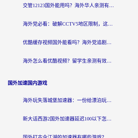
交管12123国外能用吗？海外华人亲测有效的回国加速器选择指南
海外党必看：破解CCTV5地区限制，这样看欧洲杯奥运直播才够爽！
优酷缓存视频国外能看吗？海外党追剧看片的终极解决方案来了
海外怎么看优酷视频？留学生亲测有效的回国加速器选择指南
国外加速国内游戏
海外玩失落城堡加速器：一份给漂泊玩家的网络自救指南
新大话西游2国外加速器延迟100以下怎么办？海外党实测有效的低延迟指南
国外打古今江湖的加速器有哪些游戏？一个海外玩家的终极选择指南