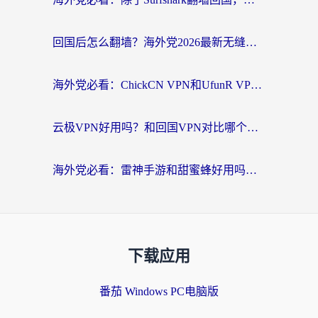
回国后怎么翻墙？海外党2026最新无缝访问国内资源全攻略（附对比实测）
海外党必看：ChickCN VPN和UfunR VPN对比哪个回国效果更好？附实用选择指南
云极VPN好用吗？和回国VPN对比哪个回国效果更好？海外党亲测避坑指南
海外党必看：雷神手游和甜蜜蜂好用吗？3步选对回国加速器无缝刷国内资源
下载应用
番茄 Windows PC电脑版