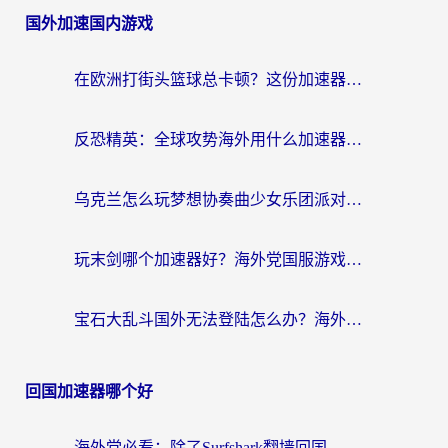
国外加速国内游戏
在欧洲打街头篮球总卡顿？这份加速器选择指南帮你解决延迟难题
反恐精英：全球攻势海外用什么加速器登录？海外党国服游戏畅玩指南
乌克兰怎么玩梦想协奏曲少女乐团派对？海外党国服游戏加速全攻略（附欧洲重生细胞荒野行动不卡技巧）
玩末剑哪个加速器好？海外党国服游戏畅玩终极指南（附3款热门游戏实测）
宝石大乱斗国外无法登陆怎么办？海外玩家专属加速指南（附穿越火线原野传说解决方案）
回国加速器哪个好
海外党必看：除了Surfshark翻墙回国，这些加速器选择技巧你真的懂吗？