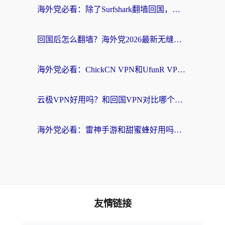
海外党必看：除了Surfshark翻墙回国，这些加速器选择技巧你真的懂吗？
回国后怎么翻墙？海外党2026最新无缝访问国内资源全攻略（附对比实测）
海外党必看：ChickCN VPN和UfunR VPN对比哪个回国效果更好？附实用选择指南
云极VPN好用吗？和回国VPN对比哪个回国效果更好？海外党亲测避坑指南
海外党必看：雷神手游和甜蜜蜂好用吗？3步选对回国加速器无缝刷国内资源
友情链接