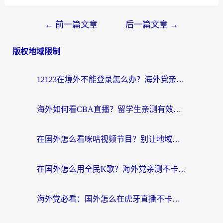
←
前一篇文章
后一篇文章
→
版权地域限制
12123在境外不能登录怎么办？海外党亲测有效的回国加速方案
海外如何看CBA直播？留学生亲测有效的体育赛事观看指南
在国外怎么看咪咕视频节目？别让地域限制挡住你的追剧自由
在国外怎么用全民K歌？海外党亲测不卡顿的回国加速秘籍
海外党必看：国外怎么在虎牙直播不卡顿？附腾讯视频网易云音乐解决方案