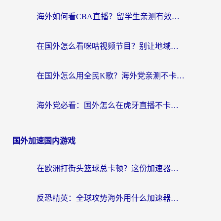
海外如何看CBA直播？留学生亲测有效的体育赛事观看指南
在国外怎么看咪咕视频节目？别让地域限制挡住你的追剧自由
在国外怎么用全民K歌？海外党亲测不卡顿的回国加速秘籍
海外党必看：国外怎么在虎牙直播不卡顿？附腾讯视频网易云音乐解决方案
国外加速国内游戏
在欧洲打街头篮球总卡顿？这份加速器选择指南帮你解决延迟难题
反恐精英：全球攻势海外用什么加速器登录？海外党国服游戏畅玩指南