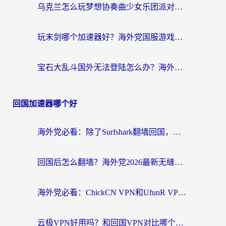
乌克兰怎么玩梦想协奏曲少女乐团派对？海外党国服游戏加速全攻略（附欧洲重生细胞荒野行动不卡技巧）
玩末剑哪个加速器好？海外党国服游戏畅玩终极指南（附3款热门游戏实测）
宝石大乱斗国外无法登陆怎么办？海外玩家专属加速指南（附穿越火线原野传说解决方案）
回国加速器哪个好
海外党必看：除了Surfshark翻墙回国，这些加速器选择技巧你真的懂吗？
回国后怎么翻墙？海外党2026最新无缝访问国内资源全攻略（附对比实测）
海外党必看：ChickCN VPN和UfunR VPN对比哪个回国效果更好？附实用选择指南
云极VPN好用吗？和回国VPN对比哪个回国效果更好？海外党亲测避坑指南