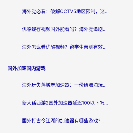
海外党必看：破解CCTV5地区限制，这样看欧洲杯奥运直播才够爽！
优酷缓存视频国外能看吗？海外党追剧看片的终极解决方案来了
海外怎么看优酷视频？留学生亲测有效的回国加速器选择指南
国外加速国内游戏
海外玩失落城堡加速器：一份给漂泊玩家的网络自救指南
新大话西游2国外加速器延迟100以下怎么办？海外党实测有效的低延迟指南
国外打古今江湖的加速器有哪些游戏？一个海外玩家的终极选择指南