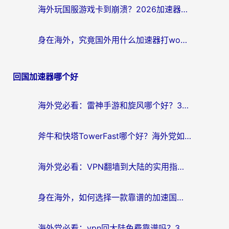
海外玩国服游戏卡到崩溃？2026加速器免费推荐+实用指南（亲测有效）
身在海外，究竟国外用什么加速器打wow好？
回国加速器哪个好
海外党必看：雷神手游和旋风哪个好？3分钟选对回国加速器，无缝刷国内剧玩游戏
斧牛和快塔TowerFast哪个好？海外党如何选对回国加速器
海外党必看：VPN翻墙到大陆的实用指南——从看CCTV5到选加速器，一篇全搞定
身在海外，如何选择一款靠谱的加速国内网络的加速器？
海外党必看：vpn回大陆免费靠谱吗？3步选对加速器实现无缝刷国内资源