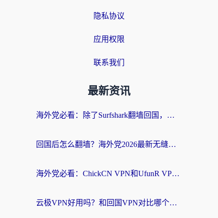
隐私协议
应用权限
联系我们
最新资讯
海外党必看：除了Surfshark翻墙回国，这些加速器选择技巧你真的懂吗？
回国后怎么翻墙？海外党2026最新无缝访问国内资源全攻略（附对比实测）
海外党必看：ChickCN VPN和UfunR VPN对比哪个回国效果更好？附实用选择指南
云极VPN好用吗？和回国VPN对比哪个回国效果更好？海外党亲测避坑指南