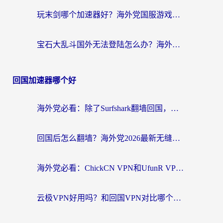
玩末剑哪个加速器好？海外党国服游戏畅玩终极指南（附3款热门游戏实测）
宝石大乱斗国外无法登陆怎么办？海外玩家专属加速指南（附穿越火线原野传说解决方案）
回国加速器哪个好
海外党必看：除了Surfshark翻墙回国，这些加速器选择技巧你真的懂吗？
回国后怎么翻墙？海外党2026最新无缝访问国内资源全攻略（附对比实测）
海外党必看：ChickCN VPN和UfunR VPN对比哪个回国效果更好？附实用选择指南
云极VPN好用吗？和回国VPN对比哪个回国效果更好？海外党亲测避坑指南