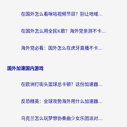
在国外怎么看咪咕视频节目？别让地域限制挡住你的追剧自由
在国外怎么用全民K歌？海外党亲测不卡顿的回国加速秘籍
海外党必看：国外怎么在虎牙直播不卡顿？附腾讯视频网易云音乐解决方案
国外加速国内游戏
在欧洲打街头篮球总卡顿？这份加速器选择指南帮你解决延迟难题
反恐精英：全球攻势海外用什么加速器登录？海外党国服游戏畅玩指南
乌克兰怎么玩梦想协奏曲少女乐团派对？海外党国服游戏加速全攻略（附欧洲重生细胞荒野行动不卡技巧）