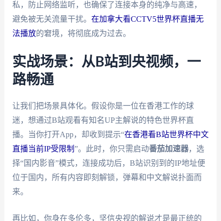
私，防止网络监听，也确保了连接本身的纯净与高速，
避免被无关流量干扰。
在加拿大看CCTV5世界杯直播无
法播放
的窘境，将彻底成为过去。
实战场景：从B站到央视频，一
路畅通
让我们把场景具体化。假设你是一位在香港工作的球
迷，想通过B站观看有知名UP主解说的特色世界杯直
播。当你打开App，却收到提示“
在香港看B站世界杯中文
直播当前IP受限制
”。此时，你只需启动
番茄加速器
，选
择“国内影音”模式，连接成功后，B站识别到的IP地址便
位于国内，所有内容即刻解锁，弹幕和中文解说扑面而
来。
再比如，你身在多伦多，坚信央视的解说才是最正统的