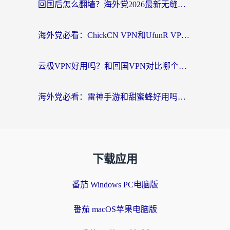
回国后怎么翻墙？海外党2026最新无缝访问国内资源全攻略（附对比实测）
海外党必看：ChickCN VPN和UfunR VPN对比哪个回国效果更好？附实用选择指南
云极VPN好用吗？和回国VPN对比哪个回国效果更好？海外党亲测避坑指南
海外党必看：雷神手游和甜蜜蜂好用吗？3步选对回国加速器无缝刷国内资源
下载应用
番茄 Windows PC电脑版
番茄 macOS苹果电脑版