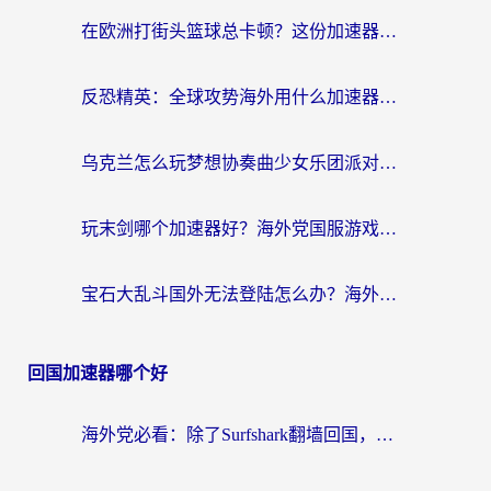
在欧洲打街头篮球总卡顿？这份加速器选择指南帮你解决延迟难题
反恐精英：全球攻势海外用什么加速器登录？海外党国服游戏畅玩指南
乌克兰怎么玩梦想协奏曲少女乐团派对？海外党国服游戏加速全攻略（附欧洲重生细胞荒野行动不卡技巧）
玩末剑哪个加速器好？海外党国服游戏畅玩终极指南（附3款热门游戏实测）
宝石大乱斗国外无法登陆怎么办？海外玩家专属加速指南（附穿越火线原野传说解决方案）
回国加速器哪个好
海外党必看：除了Surfshark翻墙回国，这些加速器选择技巧你真的懂吗？