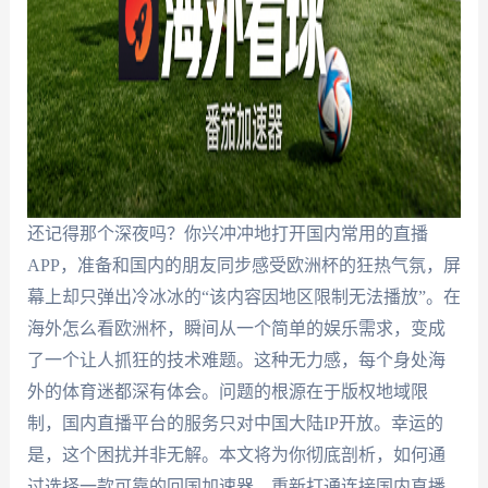
还记得那个深夜吗？你兴冲冲地打开国内常用的直播
APP，准备和国内的朋友同步感受欧洲杯的狂热气氛，屏
幕上却只弹出冷冰冰的“该内容因地区限制无法播放”。在
海外怎么看欧洲杯，瞬间从一个简单的娱乐需求，变成
了一个让人抓狂的技术难题。这种无力感，每个身处海
外的体育迷都深有体会。问题的根源在于版权地域限
制，国内直播平台的服务只对中国大陆IP开放。幸运的
是，这个困扰并非无解。本文将为你彻底剖析，如何通
过选择一款可靠的回国加速器，重新打通连接国内直播