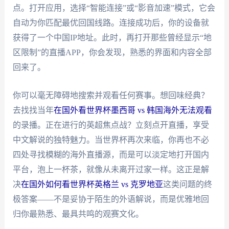
点。打开应用，选择“智能连接”或“影音加速”模式，它会
自动为你匹配最优回国线路。连接成功后，你的设备就
获得了一个中国IP地址。此时，再打开那些曾经显示“地
区限制”的直播APP，你会发现，熟悉的界面和内容全部
回来了。
你可以毫无障碍地搜索并观看任何赛事。想回味经典？
去找找当年
在国外看世界杯墨西哥 vs 韩国海外无法观看
的录播。正在进行的英超焦点战？立刻点开直播，享受
中文解说的独特魅力。当世界杯再次来临，你再也不必
四处寻找模糊的海外直播源，而是可以淡定地打开国内
平台，泡上一杯茶，就像从未离开过家一样。这正是解
决
在国外如何看世界杯英格兰 vs 克罗地亚
这类问题的终
极答案——不是妥协于陌生的外语解说，而是优雅地回
归你最熟悉、最具共鸣的观赛文化。