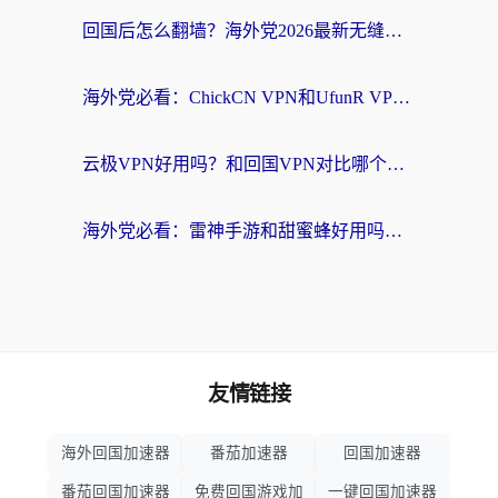
回国后怎么翻墙？海外党2026最新无缝访问国内资源全攻略（附对比实测）
海外党必看：ChickCN VPN和UfunR VPN对比哪个回国效果更好？附实用选择指南
云极VPN好用吗？和回国VPN对比哪个回国效果更好？海外党亲测避坑指南
海外党必看：雷神手游和甜蜜蜂好用吗？3步选对回国加速器无缝刷国内资源
友情链接
海外回国加速器
番茄加速器
回国加速器
番茄回国加速器
免费回国游戏加
一键回国加速器