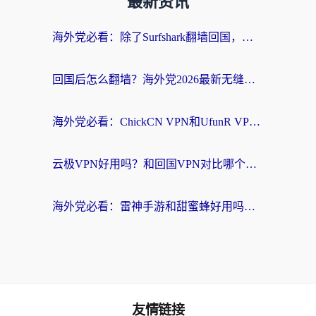
最新资讯
海外党必看：除了Surfshark翻墙回国，这些加速器选择技巧你真的懂吗？
回国后怎么翻墙？海外党2026最新无缝访问国内资源全攻略（附对比实测）
海外党必看：ChickCN VPN和UfunR VPN对比哪个回国效果更好？附实用选择指南
云极VPN好用吗？和回国VPN对比哪个回国效果更好？海外党亲测避坑指南
海外党必看：雷神手游和甜蜜蜂好用吗？3步选对回国加速器无缝刷国内资源
友情链接