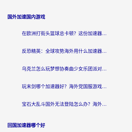
国外加速国内游戏
在欧洲打街头篮球总卡顿？这份加速器选择指南帮你解决延迟难题
反恐精英：全球攻势海外用什么加速器登录？海外党国服游戏畅玩指南
乌克兰怎么玩梦想协奏曲少女乐团派对？海外党国服游戏加速全攻略（附欧洲重生细胞荒野行动不卡技巧）
玩末剑哪个加速器好？海外党国服游戏畅玩终极指南（附3款热门游戏实测）
宝石大乱斗国外无法登陆怎么办？海外玩家专属加速指南（附穿越火线原野传说解决方案）
回国加速器哪个好