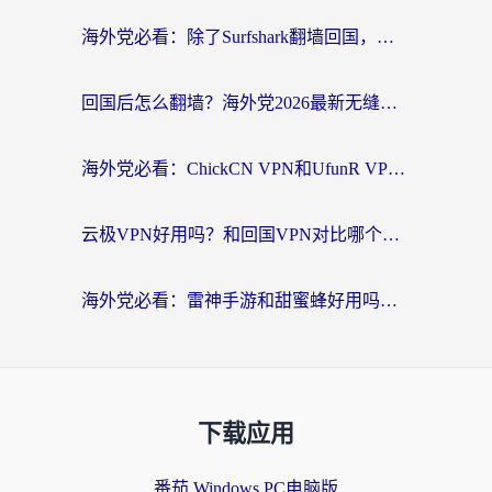
海外党必看：除了Surfshark翻墙回国，这些加速器选择技巧你真的懂吗？
回国后怎么翻墙？海外党2026最新无缝访问国内资源全攻略（附对比实测）
海外党必看：ChickCN VPN和UfunR VPN对比哪个回国效果更好？附实用选择指南
云极VPN好用吗？和回国VPN对比哪个回国效果更好？海外党亲测避坑指南
海外党必看：雷神手游和甜蜜蜂好用吗？3步选对回国加速器无缝刷国内资源
下载应用
番茄 Windows PC电脑版