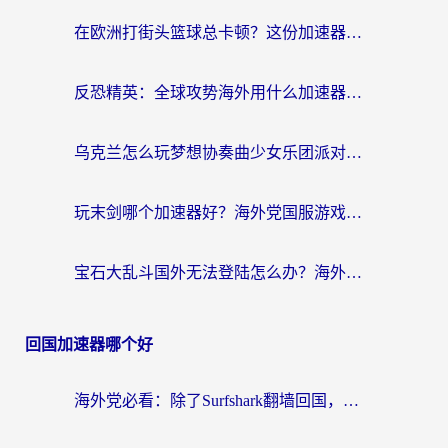
在欧洲打街头篮球总卡顿？这份加速器选择指南帮你解决延迟难题
反恐精英：全球攻势海外用什么加速器登录？海外党国服游戏畅玩指南
乌克兰怎么玩梦想协奏曲少女乐团派对？海外党国服游戏加速全攻略（附欧洲重生细胞荒野行动不卡技巧）
玩末剑哪个加速器好？海外党国服游戏畅玩终极指南（附3款热门游戏实测）
宝石大乱斗国外无法登陆怎么办？海外玩家专属加速指南（附穿越火线原野传说解决方案）
回国加速器哪个好
海外党必看：除了Surfshark翻墙回国，这些加速器选择技巧你真的懂吗？