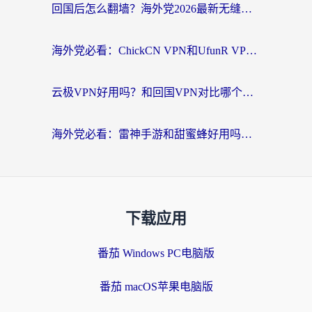
回国后怎么翻墙？海外党2026最新无缝访问国内资源全攻略（附对比实测）
海外党必看：ChickCN VPN和UfunR VPN对比哪个回国效果更好？附实用选择指南
云极VPN好用吗？和回国VPN对比哪个回国效果更好？海外党亲测避坑指南
海外党必看：雷神手游和甜蜜蜂好用吗？3步选对回国加速器无缝刷国内资源
下载应用
番茄 Windows PC电脑版
番茄 macOS苹果电脑版