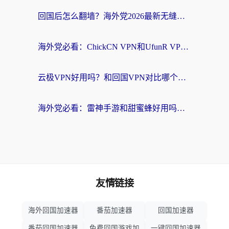
回国后怎么翻墙？海外党2026最新无缝访问国内资源全攻略（附对比实测）
海外党必看：ChickCN VPN和UfunR VPN对比哪个回国效果更好？附实用选择指南
云极VPN好用吗？和回国VPN对比哪个回国效果更好？海外党亲测避坑指南
海外党必看：雷神手游和甜蜜蜂好用吗？3步选对回国加速器无缝刷国内资源
友情链接
海外回国加速器
番茄加速器
回国加速器
番茄回国加速器
免费回国游戏加
一键回国加速器