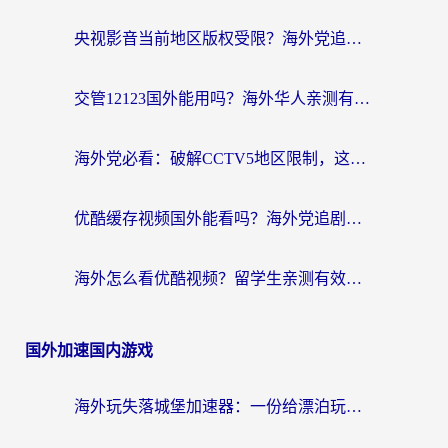
央视影音当前地区版权受限？海外党追剧看片的终极解决方案来了
交管12123国外能用吗？海外华人亲测有效的回国加速器选择指南
海外党必看：破解CCTV5地区限制，这样看欧洲杯奥运直播才够爽！
优酷缓存视频国外能看吗？海外党追剧看片的终极解决方案来了
海外怎么看优酷视频？留学生亲测有效的回国加速器选择指南
国外加速国内游戏
海外玩失落城堡加速器：一份给漂泊玩家的网络自救指南