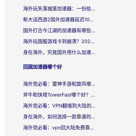
海外玩失落城堡加速器：一份给漂泊玩家的网络自救指南
新大话西游2国外加速器延迟100以下怎么办？海外党实测有效的低延迟指南
国外打古今江湖的加速器有哪些游戏？一个海外玩家的终极选择指南
海外玩国服游戏卡到崩溃？2026加速器免费推荐+实用指南（亲测有效）
身在海外，究竟国外用什么加速器打wow好？
回国加速器哪个好
海外党必看：雷神手游和旋风哪个好？3分钟选对回国加速器，无缝刷国内剧玩游戏
斧牛和快塔TowerFast哪个好？海外党如何选对回国加速器
海外党必看：VPN翻墙到大陆的实用指南——从看CCTV5到选加速器，一篇全搞定
身在海外，如何选择一款靠谱的加速国内网络的加速器？
海外党必看：vpn回大陆免费靠谱吗？3步选对加速器实现无缝刷国内资源