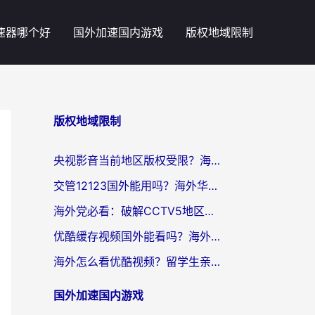
速器哪个好
国外加速国内游戏
版权地域限制
版权地域限制
央视影音当前地区版权受限？海外党追剧看片的终极解决方案来了
交管12123国外能用吗？海外华人亲测有效的回国加速器选择指南
海外党必看：破解CCTV5地区限制，这样看欧洲杯奥运直播才够爽！
优酷缓存视频国外能看吗？海外党追剧看片的终极解决方案来了
海外怎么看优酷视频？留学生亲测有效的回国加速器选择指南
国外加速国内游戏