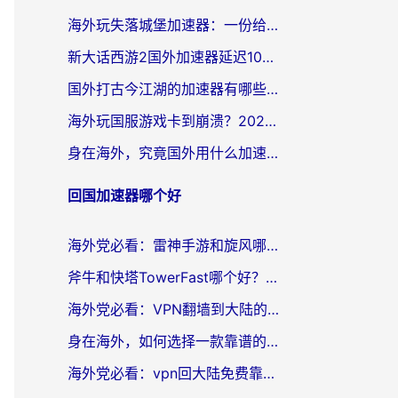
海外玩失落城堡加速器：一份给漂泊玩家的网络自救指南
新大话西游2国外加速器延迟100以下怎么办？海外党实测有效的低延迟指南
国外打古今江湖的加速器有哪些游戏？一个海外玩家的终极选择指南
海外玩国服游戏卡到崩溃？2026加速器免费推荐+实用指南（亲测有效）
身在海外，究竟国外用什么加速器打wow好？
回国加速器哪个好
海外党必看：雷神手游和旋风哪个好？3分钟选对回国加速器，无缝刷国内剧玩游戏
斧牛和快塔TowerFast哪个好？海外党如何选对回国加速器
海外党必看：VPN翻墙到大陆的实用指南——从看CCTV5到选加速器，一篇全搞定
身在海外，如何选择一款靠谱的加速国内网络的加速器？
海外党必看：vpn回大陆免费靠谱吗？3步选对加速器实现无缝刷国内资源