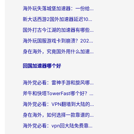
海外玩失落城堡加速器：一份给漂泊玩家的网络自救指南
新大话西游2国外加速器延迟100以下怎么办？海外党实测有效的低延迟指南
国外打古今江湖的加速器有哪些游戏？一个海外玩家的终极选择指南
海外玩国服游戏卡到崩溃？2026加速器免费推荐+实用指南（亲测有效）
身在海外，究竟国外用什么加速器打wow好？
回国加速器哪个好
海外党必看：雷神手游和旋风哪个好？3分钟选对回国加速器，无缝刷国内剧玩游戏
斧牛和快塔TowerFast哪个好？海外党如何选对回国加速器
海外党必看：VPN翻墙到大陆的实用指南——从看CCTV5到选加速器，一篇全搞定
身在海外，如何选择一款靠谱的加速国内网络的加速器？
海外党必看：vpn回大陆免费靠谱吗？3步选对加速器实现无缝刷国内资源