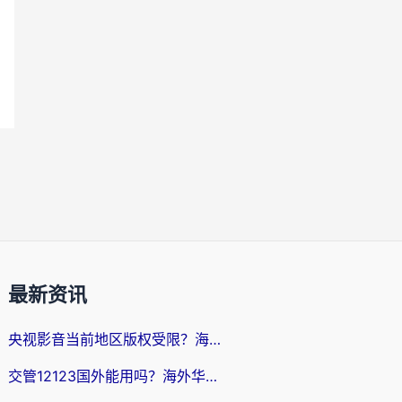
最新资讯
央视影音当前地区版权受限？海外党追剧看片的终极解决方案来了
交管12123国外能用吗？海外华人亲测有效的回国加速器选择指南