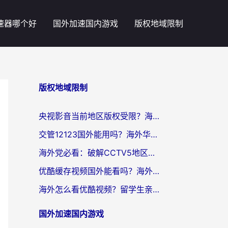
速器哪个好
国外加速国内游戏
版权地域限制
版权地域限制
央视影音当前地区版权受限？海外党追剧看片的终极解决方案来了
交管12123国外能用吗？海外华人亲测有效的回国加速器选择指南
海外党必看：破解CCTV5地区限制，这样看欧洲杯奥运直播才够爽！
优酷缓存视频国外能看吗？海外党追剧看片的终极解决方案来了
海外怎么看优酷视频？留学生亲测有效的回国加速器选择指南
国外加速国内游戏