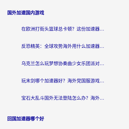
国外加速国内游戏
在欧洲打街头篮球总卡顿？这份加速器选择指南帮你解决延迟难题
反恐精英：全球攻势海外用什么加速器登录？海外党国服游戏畅玩指南
乌克兰怎么玩梦想协奏曲少女乐团派对？海外党国服游戏加速全攻略（附欧洲重生细胞荒野行动不卡技巧）
玩末剑哪个加速器好？海外党国服游戏畅玩终极指南（附3款热门游戏实测）
宝石大乱斗国外无法登陆怎么办？海外玩家专属加速指南（附穿越火线原野传说解决方案）
回国加速器哪个好