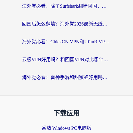
海外党必看：除了Surfshark翻墙回国，这些加速器选择技巧你真的懂吗？
回国后怎么翻墙？海外党2026最新无缝访问国内资源全攻略（附对比实测）
海外党必看：ChickCN VPN和UfunR VPN对比哪个回国效果更好？附实用选择指南
云极VPN好用吗？和回国VPN对比哪个回国效果更好？海外党亲测避坑指南
海外党必看：雷神手游和甜蜜蜂好用吗？3步选对回国加速器无缝刷国内资源
下载应用
番茄 Windows PC电脑版