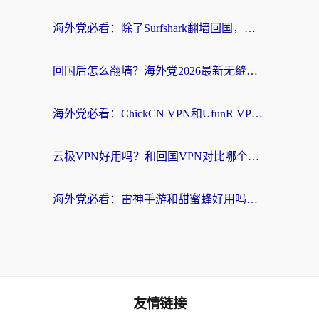
海外党必看：除了Surfshark翻墙回国，这些加速器选择技巧你真的懂吗？
回国后怎么翻墙？海外党2026最新无缝访问国内资源全攻略（附对比实测）
海外党必看：ChickCN VPN和UfunR VPN对比哪个回国效果更好？附实用选择指南
云极VPN好用吗？和回国VPN对比哪个回国效果更好？海外党亲测避坑指南
海外党必看：雷神手游和甜蜜蜂好用吗？3步选对回国加速器无缝刷国内资源
友情链接