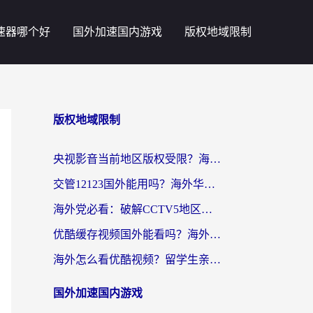
速器哪个好
国外加速国内游戏
版权地域限制
版权地域限制
央视影音当前地区版权受限？海外党追剧看片的终极解决方案来了
交管12123国外能用吗？海外华人亲测有效的回国加速器选择指南
海外党必看：破解CCTV5地区限制，这样看欧洲杯奥运直播才够爽！
优酷缓存视频国外能看吗？海外党追剧看片的终极解决方案来了
海外怎么看优酷视频？留学生亲测有效的回国加速器选择指南
国外加速国内游戏