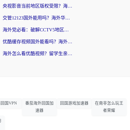
央视影音当前地区版权受限？海外党追剧看片的终极解决方案来了
交管12123国外能用吗？海外华人亲测有效的回国加速器选择指南
海外党必看：破解CCTV5地区限制，这样看欧洲杯奥运直播才够爽！
优酷缓存视频国外能看吗？海外党追剧看片的终极解决方案来了
海外怎么看优酷视频？留学生亲测有效的回国加速器选择指南
回国VPN
番茄海外回国加
回国游戏加速器
在南非怎么玩王
速器
者荣耀
防