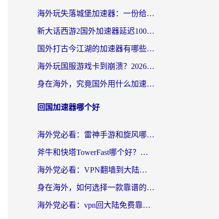
海外玩失落城堡加速器：一份给漂泊玩家的网络自救指南
新大话西游2国外加速器延迟100以下怎么办？海外党实测有效的低延迟指南
国外打古今江湖的加速器有哪些游戏？一个海外玩家的终极选择指南
海外玩国服游戏卡到崩溃？2026加速器免费推荐+实用指南（亲测有效）
身在海外，究竟国外用什么加速器打wow好？
回国加速器哪个好
海外党必看：雷神手游和旋风哪个好？3分钟选对回国加速器，无缝刷国内剧玩游戏
斧牛和快塔TowerFast哪个好？海外党如何选对回国加速器
海外党必看：VPN翻墙到大陆的实用指南——从看CCTV5到选加速器，一篇全搞定
身在海外，如何选择一款靠谱的加速国内网络的加速器？
海外党必看：vpn回大陆免费靠谱吗？3步选对加速器实现无缝刷国内资源