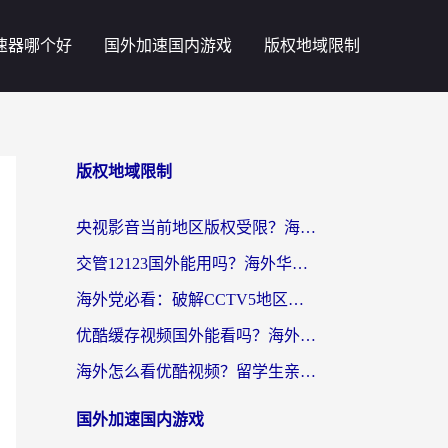
速器哪个好
国外加速国内游戏
版权地域限制
版权地域限制
央视影音当前地区版权受限？海外党追剧看片的终极解决方案来了
交管12123国外能用吗？海外华人亲测有效的回国加速器选择指南
海外党必看：破解CCTV5地区限制，这样看欧洲杯奥运直播才够爽！
优酷缓存视频国外能看吗？海外党追剧看片的终极解决方案来了
海外怎么看优酷视频？留学生亲测有效的回国加速器选择指南
国外加速国内游戏