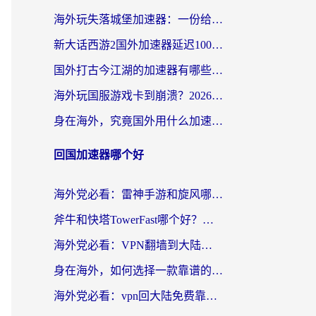
海外玩失落城堡加速器：一份给漂泊玩家的网络自救指南
新大话西游2国外加速器延迟100以下怎么办？海外党实测有效的低延迟指南
国外打古今江湖的加速器有哪些游戏？一个海外玩家的终极选择指南
海外玩国服游戏卡到崩溃？2026加速器免费推荐+实用指南（亲测有效）
身在海外，究竟国外用什么加速器打wow好？
回国加速器哪个好
海外党必看：雷神手游和旋风哪个好？3分钟选对回国加速器，无缝刷国内剧玩游戏
斧牛和快塔TowerFast哪个好？海外党如何选对回国加速器
海外党必看：VPN翻墙到大陆的实用指南——从看CCTV5到选加速器，一篇全搞定
身在海外，如何选择一款靠谱的加速国内网络的加速器？
海外党必看：vpn回大陆免费靠谱吗？3步选对加速器实现无缝刷国内资源