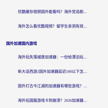
优酷缓存视频国外能看吗？海外党追剧看片的终极解决方案来了
海外怎么看优酷视频？留学生亲测有效的回国加速器选择指南
国外加速国内游戏
海外玩失落城堡加速器：一份给漂泊玩家的网络自救指南
新大话西游2国外加速器延迟100以下怎么办？海外党实测有效的低延迟指南
国外打古今江湖的加速器有哪些游戏？一个海外玩家的终极选择指南
海外玩国服游戏卡到崩溃？2026加速器免费推荐+实用指南（亲测有效）