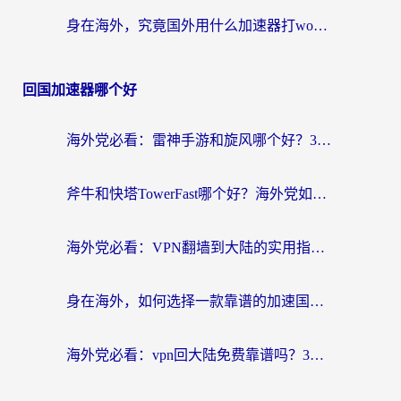
身在海外，究竟国外用什么加速器打wow好？
回国加速器哪个好
海外党必看：雷神手游和旋风哪个好？3分钟选对回国加速器，无缝刷国内剧玩游戏
斧牛和快塔TowerFast哪个好？海外党如何选对回国加速器
海外党必看：VPN翻墙到大陆的实用指南——从看CCTV5到选加速器，一篇全搞定
身在海外，如何选择一款靠谱的加速国内网络的加速器？
海外党必看：vpn回大陆免费靠谱吗？3步选对加速器实现无缝刷国内资源